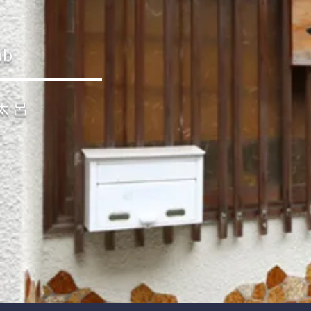
ub
太呂