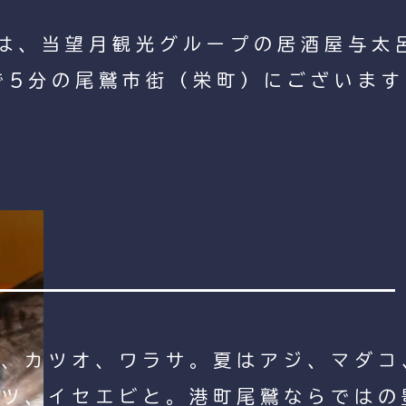
は、当望月観光グループの居酒屋与太
で5分の尾鷲市街（栄町）にございます
イ、カツオ、ワラサ。夏はアジ、マダコ
ムツ、イセエビと。港町尾鷲ならではの