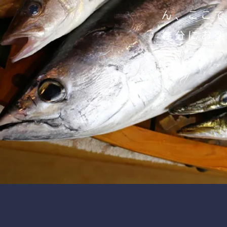
ん、ここ
存分にお