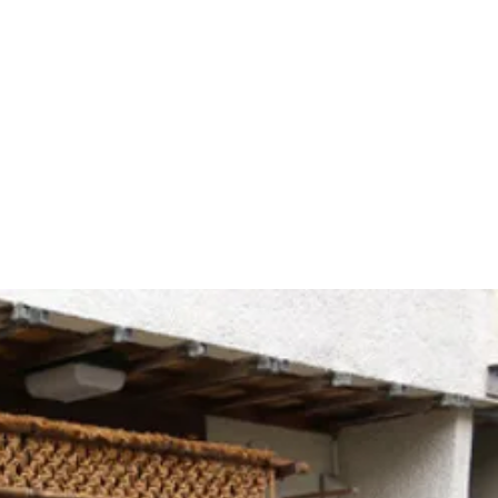
宴会場
団体宿泊のご案内
居酒屋 与太呂
ア